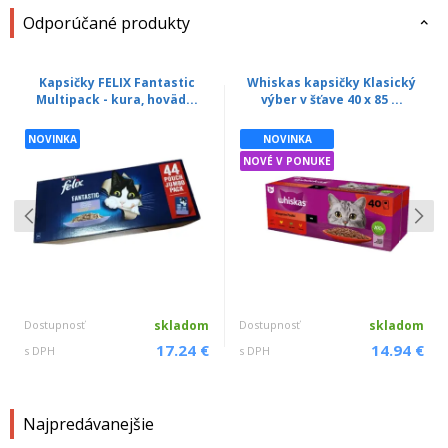
Odporúčané produkty
Kapsičky FELIX Fantastic
Whiskas kapsičky Klasický
Multipack - kura, hoväd...
výber v šťave 40 x 85 ...
NOVINKA
NOVINKA
NOVÉ V PONUKE
Dostupnosť
skladom
Dostupnosť
skladom
17.24 €
14.94 €
s DPH
s DPH
Najpredávanejšie