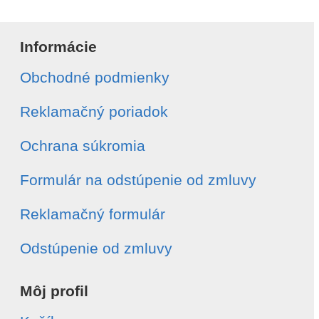
Meno a priezvisko
*
Informácie
Obchodné podmienky
E-mail
*
Reklamačný poriadok
Telefón
*
Ochrana súkromia
Formulár na odstúpenie od zmluvy
Číslo objednávky
*
Reklamačný formulár
Dátum vytvorenia objednávky
*
Odstúpenie od zmluvy
Môj profil
Typ odstúpenia
*