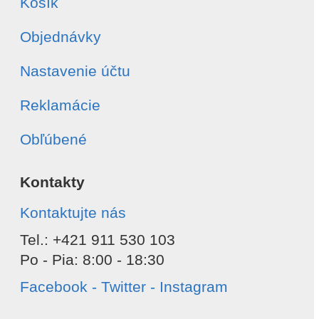
Celá objednávka
Košík
Vybrané položky
Súhlasím s
spracovaním osobných údajov
Objednávky
Odoslať
Nastavenie účtu
Reklamácie
Obľúbené
Kontakty
Kontaktujte nás
Tel.: +421 911 530 103
Po - Pia: 8:00 - 18:30
Facebook - Twitter - Instagram