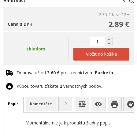
Hmotnosť
340 g
2.35 €
bez DPH
2.89 €
Cena s DPH
skladom
Vložiť do košíka
Doprava už od
3.60 €
prostredníctvom
Packeta
Kúpou tovaru získate
2
vernostných bodov.
Popis
Komentáre
?
Momentálne nie je k produktu žiadny popis.