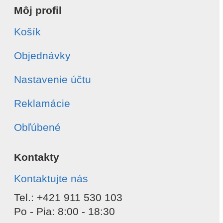
Môj profil
Typ odstúpenia
*
Celá objednávka
Košík
Vybrané položky
Súhlasím s
spracovaním osobných údajov
Objednávky
Odoslať
Nastavenie účtu
Reklamácie
Obľúbené
Kontakty
Kontaktujte nás
Tel.: +421 911 530 103
Po - Pia: 8:00 - 18:30