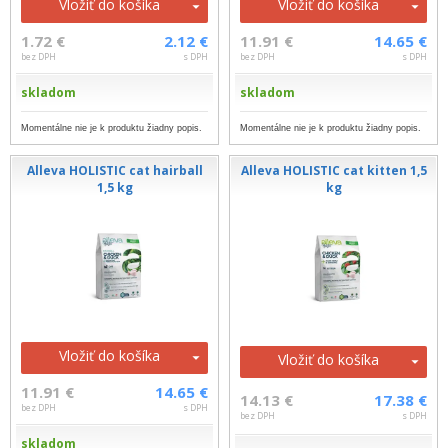
Vložiť do košíka
Vložiť do košíka
1.72 €
2.12 €
11.91 €
14.65 €
bez DPH
s DPH
bez DPH
s DPH
skladom
skladom
Momentálne nie je k produktu žiadny popis.
Momentálne nie je k produktu žiadny popis.
Alleva HOLISTIC cat hairball
Alleva HOLISTIC cat kitten 1,5
1,5 kg
kg
Vložiť do košíka
Vložiť do košíka
11.91 €
14.65 €
14.13 €
17.38 €
bez DPH
s DPH
bez DPH
s DPH
skladom