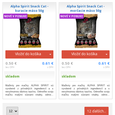
Alpha Spirit Snack Cat -
Alpha Spirit Snack Cat -
kuracie mäso 50g
morčacie mäso 50g
NOVÉ V PONUKE
NOVÉ V PONUKE
Vložiť do košíka
Vložiť do košíka
0.50 €
0.61 €
0.50 €
0.61 €
bez DPH
s DPH
bez DPH
s DPH
skladom
skladom
Maškrty pre mačky ALPHA SPIRIT sú
Maškrty pre mačky ALPHA SPIRIT sú
vyrobené z prírodných ingrediencií a s
vyrobené z prírodných ingrediencií a s
nevyhnutnou dávkou taurínu. Odmeňte svoju
nevyhnutnou dávkou taurínu. Odmeňte svoju
mačku malými sústami vitality, odme...
mačku malými sústami vitality, odme...
...viac
...viac
12 ďalších...