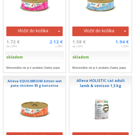
Vložiť do košíka
Vložiť do košíka
1.72 €
2.12 €
1.58 €
1.94 €
bez DPH
s DPH
bez DPH
s DPH
skladom
skladom
Momentálne nie je k produktu žiadny popis.
Momentálne nie je k produktu žiadny popis.
Alleva HOLISTIC cat adult
Alleva EQUILIBRIUM kitten wet
pate chicken 85 g konzerva
lamb & venison 1,5 kg