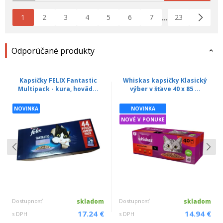
1
2
3
4
5
6
7
23
...
Odporúčané produkty
Kapsičky FELIX Fantastic
Whiskas kapsičky Klasický
Multipack - kura, hoväd...
výber v šťave 40 x 85 ...
NOVINKA
NOVINKA
NOVÉ V PONUKE
Dostupnosť
skladom
Dostupnosť
skladom
17.24 €
14.94 €
s DPH
s DPH