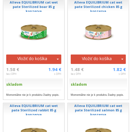
Alleva EQUILIBRIUM cat wet
Alleva EQUILIBRIUM cat wet
pate Sterilized boar 85 g
pate Sterilized chicken 85 g
konzerva
konzerva
Vložiť do košíka
Vložiť do košíka
1.58 €
1.94 €
1.48 €
1.82 €
bez DPH
s DPH
bez DPH
s DPH
skladom
skladom
Momentálne nie je k produktu žiadny popis.
Momentálne nie je k produktu žiadny popis.
Alleva EQUILIBRIUM cat wet
Alleva EQUILIBRIUM cat wet
pate Sterilized rabbit 85 g
pate Sterilized salmon 85 g
konzerva
konzerva