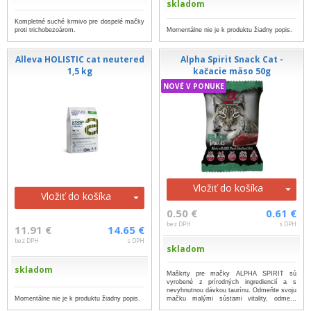
skladom
Kompletné suché krmivo pre dospelé mačky
proti trichobezoárom.
Momentálne nie je k produktu žiadny popis.
Alleva HOLISTIC cat neutered
Alpha Spirit Snack Cat -
1,5 kg
kačacie mäso 50g
NOVÉ V PONUKE
Vložiť do košíka
Vložiť do košíka
0.50 €
0.61 €
bez DPH
s DPH
11.91 €
14.65 €
bez DPH
s DPH
skladom
skladom
Maškrty pre mačky ALPHA SPIRIT sú
vyrobené z prírodných ingrediencií a s
nevyhnutnou dávkou taurínu. Odmeňte svoju
Momentálne nie je k produktu žiadny popis.
mačku malými sústami vitality, odme...
...viac