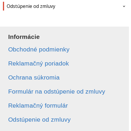
Odstúpenie od zmluvy
Meno a priezvisko
*
Informácie
Obchodné podmienky
E-mail
*
Reklamačný poriadok
Telefón
*
Ochrana súkromia
Formulár na odstúpenie od zmluvy
Číslo objednávky
*
Reklamačný formulár
Dátum vytvorenia objednávky
*
Odstúpenie od zmluvy