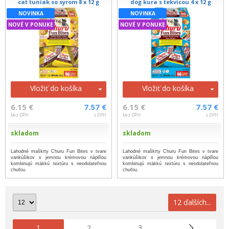
cat tuniak so syrom 8 x 12 g
dog kura s tekvicou 4 x 12 g
NOVINKA
NOVINKA
NOVÉ V PONUKE
NOVÉ V PONUKE
Vložiť do košíka
Vložiť do košíka
6.15 €
7.57 €
6.15 €
7.57 €
bez DPH
s DPH
bez DPH
s DPH
skladom
skladom
Lahodné maškrty Churu Fun Bites v tvare
Lahodné maškrty Churu Fun Bites v tvare
vankúšikov s jemnou krémovou náplňou
vankúšikov s jemnou krémovou náplňou
kombinujú mäkkú textúru s neodolateľnou
kombinujú mäkkú textúru s neodolateľnou
chuťou.
chuťou.
12 ďalších...
1
2
3