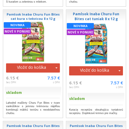
S kuraťom a zeleninou s mliekom.
chuťou.
Pamlsok Inaba Churu Fun
Pamlsok Inaba Churu Fun Bites
cat kura s tekvicou 8 x 12 g
Bites cat tuniak 8 x 12 g
NOVINKA
NOVINKA
NOVÉ V PONUKE
NOVÉ V PONUKE
Vložiť do košíka
Vložiť do košíka
6.15 €
7.57 €
6.15 €
7.57 €
bez DPH
s DPH
bez DPH
s DPH
skladom
skladom
Lahodné maškrty Churu Fun Bites v tvare
vankúšikov s jemnou krémovou náplňou
Kuracia receptúra obsahujúca tuniakovú
kombinujú mäkkú textúru s neodolateľnou
receptúru. Doplnkové krmivo pre mačky.
chuťou.
Pamlsok Inaba Churu Fun Bites
Pamlsok Inaba Churu Fun Bites