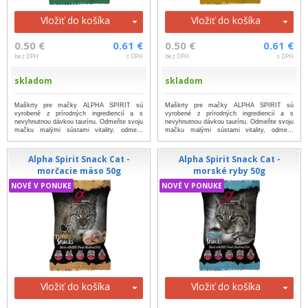
Vložiť do košíka
Vložiť do košíka
0.50 €
0.61 €
0.50 €
0.61 €
bez DPH
s DPH
bez DPH
s DPH
skladom
skladom
Maškrty pre mačky ALPHA SPIRIT sú
Maškrty pre mačky ALPHA SPIRIT sú
vyrobené z prírodných ingrediencií a s
vyrobené z prírodných ingrediencií a s
nevyhnutnou dávkou taurínu. Odmeňte svoju
nevyhnutnou dávkou taurínu. Odmeňte svoju
mačku malými sústami vitality, odme...
mačku malými sústami vitality, odme...
...viac
...viac
Alpha Spirit Snack Cat -
Alpha Spirit Snack Cat -
morčacie mäso 50g
morské ryby 50g
NOVÉ V PONUKE
NOVÉ V PONUKE
Vložiť do košíka
Vložiť do košíka