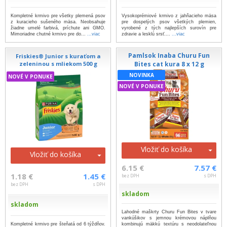
Kompletné krmivo pre všetky plemená psov
Vysokoprémiové krmivo z jahňacieho mäsa
z kuracieho sušeného mäsa. Neobsahuje
pre dospelých psov všetkých plemien,
žiadne umelé farbivá, príchute ani GMO.
vyrobené z tých najlepších surovín pre
Mimoriadne chutné krmivo pre do...
...viac
zdravie a lesklú srsť....
...viac
Pamlsok Inaba Churu Fun
Friskies® Junior s kuraťom a
zeleninou s mliekom 500 g
Bites cat kura 8 x 12 g
NOVINKA
NOVÉ V PONUKE
NOVÉ V PONUKE
Vložiť do košíka
Vložiť do košíka
6.15 €
7.57 €
1.18 €
1.45 €
bez DPH
s DPH
bez DPH
s DPH
skladom
skladom
Lahodné maškrty Churu Fun Bites v tvare
vankúšikov s jemnou krémovou náplňou
Kompletné krmivo pre šteňatá od 6 týždňov.
kombinujú mäkkú textúru s neodolateľnou