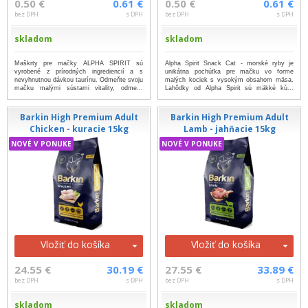
0.50 €
0.61 €
0.50 €
0.61 €
bez DPH
s DPH
bez DPH
s DPH
skladom
skladom
Maškrty pre mačky ALPHA SPIRIT sú
Alpha Spirit Snack Cat - morské ryby je
vyrobené z prírodných ingrediencií a s
unikátna pochúťka pre mačku vo forme
nevyhnutnou dávkou taurínu. Odmeňte svoju
malých kociek s vysokým obsahom mäsa.
mačku malými sústami vitality, odme...
Lahôdky od Alpha Spirit sú mäkké kú...
...viac
...viac
Barkin High Premium Adult
Barkin High Premium Adult
Chicken - kuracie 15kg
Lamb - jahňacie 15kg
NOVÉ V PONUKE
NOVÉ V PONUKE
Vložiť do košíka
Vložiť do košíka
24.55 €
30.19 €
27.55 €
33.89 €
bez DPH
s DPH
bez DPH
s DPH
skladom
skladom