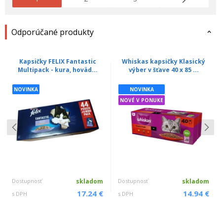
Odporúčané produkty
Kapsičky FELIX Fantastic
Whiskas kapsičky Klasický
Multipack - kura, hoväd...
výber v šťave 40 x 85 ...
NOVINKA
NOVINKA
NOVÉ V PONUKE
Dostupnosť
skladom
Dostupnosť
skladom
17.24 €
14.94 €
s DPH
s DPH