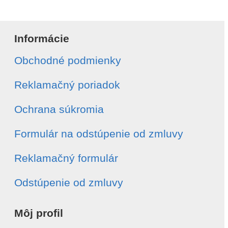
Meno a priezvisko
*
Informácie
Obchodné podmienky
E-mail
*
Reklamačný poriadok
Telefón
*
Ochrana súkromia
Formulár na odstúpenie od zmluvy
Číslo objednávky
*
Reklamačný formulár
Dátum vytvorenia objednávky
*
Odstúpenie od zmluvy
Môj profil
Typ odstúpenia
*