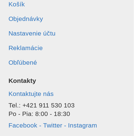
Celá objednávka
Košík
Vybrané položky
Súhlasím s
spracovaním osobných údajov
Objednávky
Odoslať
Nastavenie účtu
Reklamácie
Obľúbené
Kontakty
Kontaktujte nás
Tel.: +421 911 530 103
Po - Pia: 8:00 - 18:30
Facebook - Twitter - Instagram