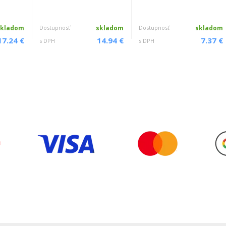
skladom
Dostupnosť
skladom
Dostupnosť
skladom
17.24 €
14.94 €
7.37 €
s DPH
s DPH
o a priezvisko
*