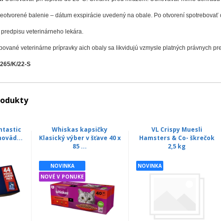
otvorené balenie – dátum exspirácie uvedený na obale. Po otvorení spotrebovať 
 predpisu veterinárneho lekára.
ované veterinárne prípravky aich obaly sa likvidujú vzmysle platných právnych pr
 265/K/22-S
rodukty
ntastic
Whiskas kapsičky
VL Crispy Muesli
hoväd...
Klasický výber v šťave 40 x
Hamsters & Co- škrečok
85 ...
2,5 kg
NOVINKA
NOVINKA
NOVÉ V PONUKE