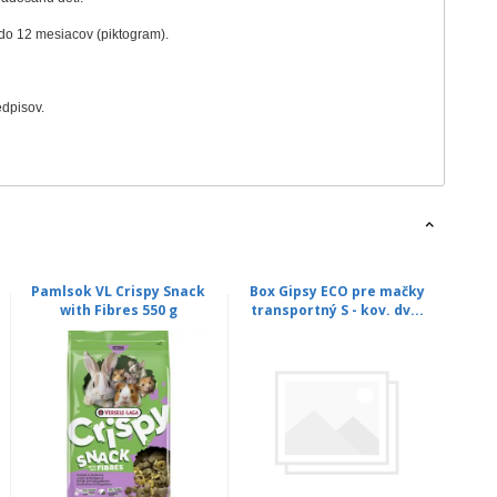
do 12 mesiacov (piktogram).
edpisov.
Pamlsok VL Crispy Snack
Box Gipsy ECO pre mačky
Box
with Fibres 550 g
transportný S - kov. dv...
tran