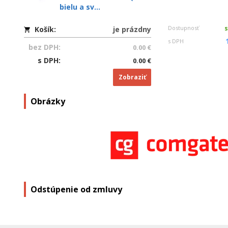
bielu a sv...
Dostupnosť
Košík:
je prázdny
s DPH
bez DPH:
0.00 €
s DPH:
0.00 €
Zobraziť
Obrázky
Odstúpenie od zmluvy
Men