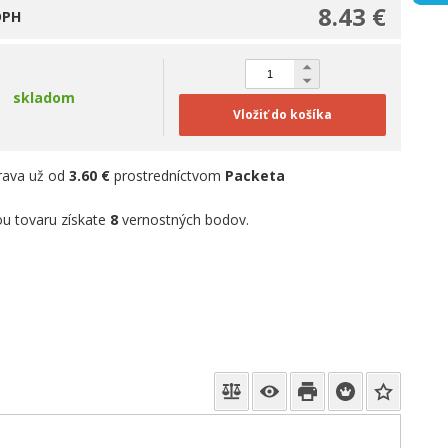
8.43 €
DPH
skladom
Vložiť do košíka
rava už od
3.60 €
prostredníctvom
Packeta
u tovaru získate
8
vernostných bodov.