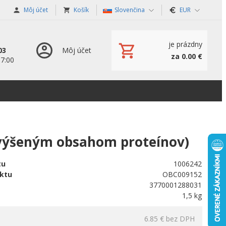
Môj účet
Košík
Slovenčina
EUR
je prázdny
03
Môj účet
za 0.00 €
17:00
zvýšeným obsahom proteínov)
tu
1006242
ktu
OBC009152
3770001288031
1,5 kg
6.85 €
bez DPH