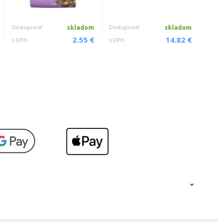
Dostupnosť
skladom
Dostupnosť
skladom
Dostu
2.55 €
14.82 €
s DPH
s DPH
s DPH