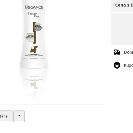
Cena s 
Dop
Kúpo
táre
?