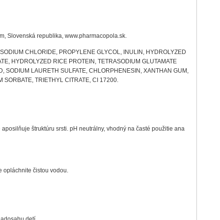
m, Slovenská republika, www.pharmacopola.sk.
SODIUM CHLORIDE, PROPYLENE GLYCOL, INULIN, HYDROLYZED
RATE, HYDROLYZED RICE PROTEIN, TETRASODIUM GLUTAMATE
CID, SODIUM LAURETH SULFATE, CHLORPHENESIN, XANTHAN GUM,
ORBATE, TRIETHYL CITRATE, CI 17200.
aposilňuje štruktúru srsti. pH neutrálny, vhodný na časté použitie ana
e
opláchnite čistou vodou
.
adosahu detí.