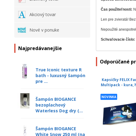
Čas použiteľnosti:
Ne
Akciový tovar
Len pre zvieratá!
Bez
Nové v ponuke
Nepoužité anespotreb
Schvaľovacie číslo:
Najpredávanejšie
Odporúčané p
True Iconic texture R
bath - luxusný šampón
Kapsičky FELIX Fa
pre ...
Multipack - kura, 
NOVINKA
Šampón BIOGANCE
bezoplachový
Waterless Dog dry (...
Šampón BIOGANCE
White Snow 250 ml (na