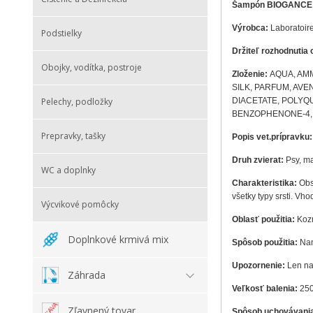
Šampón BIOGANCE Pr
Výrobca:
Laboratoire
Podstielky
Držiteľ rozhodnutia 
Obojky, vodítka, postroje
Zloženie:
AQUA, AM
SILK, PARFUM, AV
DIACETATE, POLYQ
Pelechy, podložky
BENZOPHENONE-4, 
Prepravky, tašky
Popis vet.prípravku
Druh zvierat:
Psy, m
WC a doplnky
Charakteristika:
Obs
všetky typy srsti. Vh
Výcvikové pomôcky
Oblasť použitia:
Kozm
Doplnkové krmivá mix
Spôsob použitia:
Na
Upozornenie:
Len na 
Záhrada
Veľkosť balenia:
250
Zľavnený tovar
Spôsob uchovávani