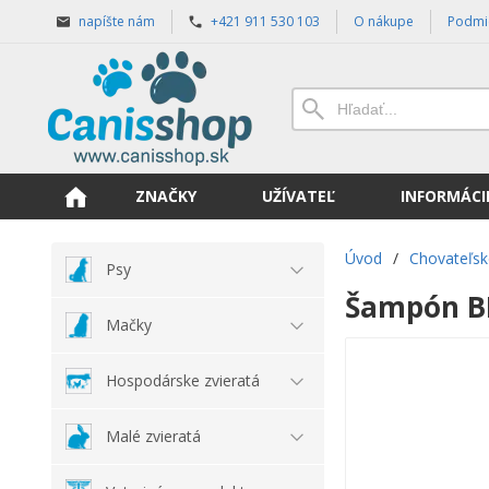
napíšte nám
+421 911 530 103
O nákupe
Podmi
ZNAČKY
UŽÍVATEĽ
INFORMÁCI
Úvod
/
Chovateľsk
Psy
Šampón BI
Mačky
Hospodárske zvieratá
Malé zvieratá