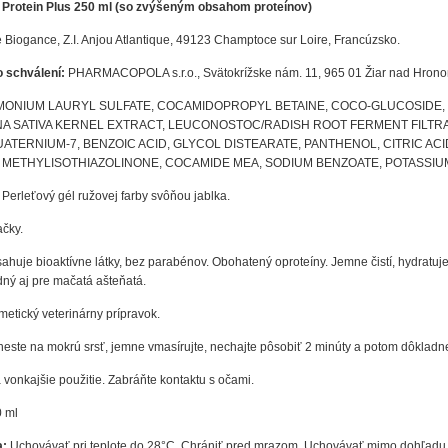
otein Plus 250 ml (so zvýšeným obsahom proteínov)
 Biogance, Z.I. Anjou Atlantique, 49123 Champtoce sur Loire, Francúzsko.
o schválení:
PHARMACOPOLA s.r.o., Svätokrížske nám. 11, 965 01 Žiar nad Hrono
MONIUM LAURYL SULFATE, COCAMIDOPROPYL BETAINE, COCO-GLUCOSIDE, 
ENA SATIVA KERNEL EXTRACT, LEUCONOSTOC/RADISH ROOT FERMENT FILT
UATERNIUM-7, BENZOIC ACID, GLYCOL DISTEARATE, PANTHENOL, CITRIC A
METHYLISOTHIAZOLINONE, COCAMIDE MEA, SODIUM BENZOATE, POTASSIUM S
:
Perleťový gél ružovej farby svôňou jablka.
ačky.
ahuje bioaktívne látky,
bez parabénov. Obohatený oproteíny. Jemne čistí, hydratuje 
odný aj pre mačatá ašteňatá.
etický veterinárny prípravok.
neste
na
mokrú
srsť
,
jemne
vmasírujte, nechajte pôsobiť 2 minúty a
potom
dôkladn
vonkajšie použitie. Zabráňte kontaktu s
očami
.
 ml
a:
Uchovávať pri teplote do 28°C. Chrániť pred mrazom. Uchovávať mimo dohľadu 