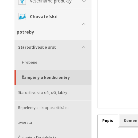
Veterinárne produkty
Chovateľské
potreby
Starostlivosť o srsť
Hrebene
Šampóny a kondicionéry
Starostlivosť o oči, uši, labky
Repelenty a ektoparazitiká na
Popis
Komen
zvieratá
Čistenie a Dezinfekcia