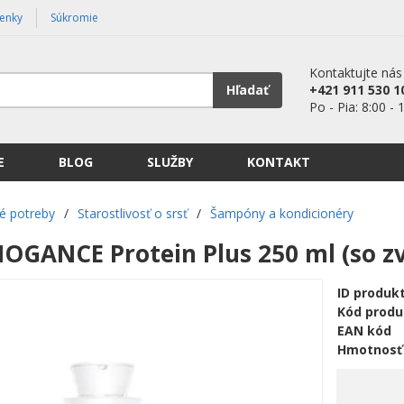
enky
Súkromie
Kontaktujte nás
Hľadať
+421 911 530 1
Po - Pia: 8:00 - 
E
BLOG
SLUŽBY
KONTAKT
é potreby
/
Starostlivosť o srsť
/
Šampóny a kondicionéry
OGANCE Protein Plus 250 ml (so 
ID produk
Kód produ
EAN kód
Hmotnosť