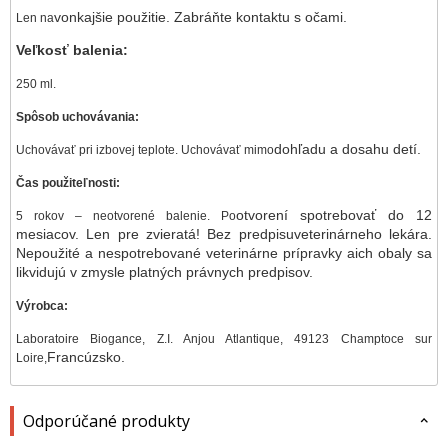
vonkajšie použitie. Zabráňte kontaktu s očami.
Len na
Veľkosť balenia:
250 ml.
Spôsob uchovávania:
dohľadu a dosahu detí.
Uchovávať pri izbovej teplote. Uchovávať mimo
Čas použiteľnosti:
otvorení spotrebovať do 12
5 rokov – neotvorené balenie. Po
mesiacov. Len pre zvieratá! Bez predpisu
veterinárneho lekára.
Nepoužité a nespotrebované veterinárne prípravky a
ich obaly sa
likvidujú v zmysle platných právnych predpisov.
Výrobca:
Laboratoire Biogance, Z.I. Anjou Atlantique, 49123 Champtoce sur
Francúzsko.
Loire,
Odporúčané produkty