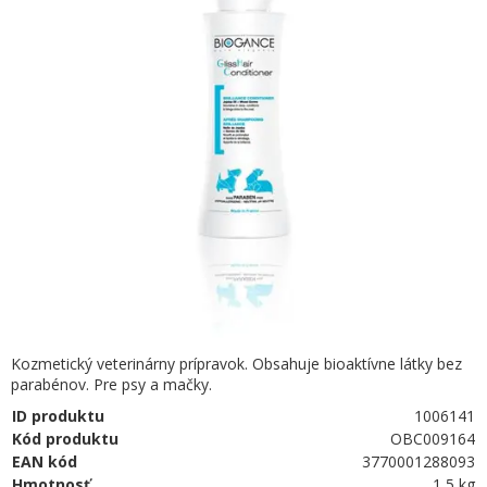
Kozmetický veterinárny prípravok. Obsahuje bioaktívne látky bez
parabénov. Pre psy a mačky.
ID produktu
1006141
Kód produktu
OBC009164
EAN kód
3770001288093
Hmotnosť
1,5 kg