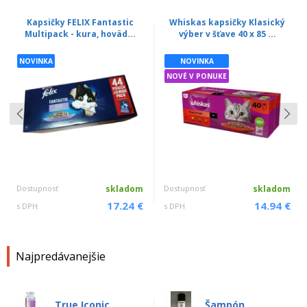
Kapsičky FELIX Fantastic
Whiskas kapsičky Klasický
Multipack - kura, hoväd...
výber v šťave 40 x 85 ...
NOVINKA
NOVINKA
NOVÉ V PONUKE
Dostupnosť
skladom
Dostupnosť
skladom
17.24 €
14.94 €
s DPH
s DPH
Najpredávanejšie
True Iconic
Šampón