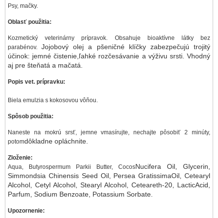
Psy, mačky.
Oblasť použitia:
Kozmetický veterinárny prípravok. Obsahuje bioaktívne látky bez
Jojobový olej a pšeničné klíčky zabezpečujú trojitý
parabénov.
účinok: jemné čistenie,
ľahké rozčesávanie a výživu srsti. Vhodný
aj pre šteňatá a mačatá.
Popis vet. prípravku:
Biela emulzia s kokosovou vôňou.
Spôsob použitia:
Naneste na mokrú srsť, jemne vmasírujte, nechajte pôsobiť 2 minúty,
dôkladne opláchnite.
potom
Zloženie:
Nucifera Oil, Glycerin,
Aqua, Butyrospermum Parkii Butter, Cocos
Simmondsia Chinensis Seed Oil, Persea Gratissima
Oil, Cetearyl
Alcohol, Cetyl Alcohol, Stearyl Alcohol, Ceteareth-20, Lactic
Acid,
Parfum, Sodium Benzoate, Potassium Sorbate.
Upozornenie: