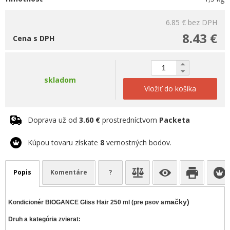
6.85 €
bez DPH
8.43 €
Cena s DPH
skladom
Vložiť do košíka
Doprava už od
3.60 €
prostredníctvom
Packeta
Kúpou tovaru získate
8
vernostných bodov.
Popis
Komentáre
?
mačky)
Kondicionér BIOGANCE Gliss Hair 250 ml (pre psov a
Druh a kategória zvierat: