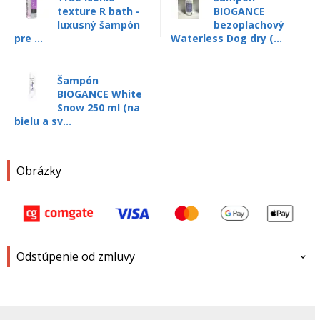
texture R bath -
BIOGANCE
luxusný šampón
bezoplachový
pre ...
Waterless Dog dry (...
Šampón
BIOGANCE White
Snow 250 ml (na
bielu a sv...
Obrázky
Odstúpenie od zmluvy
Meno a priezvisko
*