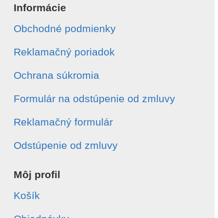
Informácie
Obchodné podmienky
E-mail
*
Reklamačný poriadok
Telefón
*
Ochrana súkromia
Formulár na odstúpenie od zmluvy
Číslo objednávky
*
Reklamačný formulár
Dátum vytvorenia objednávky
*
Odstúpenie od zmluvy
Môj profil
Typ odstúpenia
*
Celá objednávka
Košík
Vybrané položky
Súhlasím s
spracovaním osobných údajov