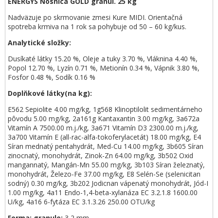
ENERGYS Nosnica GOLD granul. 25 kg
Nadväzuje po skrmovanie zmesi Kure MIDI. Orientačná
spotreba krmiva na 1 rok sa pohybuje od 50 – 60 kg/kus.
Analytické složky:
Dusíkaté látky 15.20 %, Oleje a tuky 3.70 %, Vláknina 4.40 %,
Popol 12.70 %, Lyzín 0.71 %, Metionín 0.34 %, Vápnik 3.80 %,
Fosfor 0.48 %, Sodík 0.16 %
Doplňkové látky(na kg):
E562 Sepiolite 4.00 mg/kg, 1g568 Klinoptilolit sedimentárneho
pôvodu 5.00 mg/kg, 2a161g Kantaxantin 3.00 mg/kg, 3a672a
Vitamín A 7500.00 m.j./kg, 3a671 Vitamín D3 2300.00 m.j./kg,
3a700 Vitamín E (all-rac-alfa-tokoferylacetát) 18.00 mg/kg, E4
Síran mednatý pentahydrát, Med-Cu 14.00 mg/kg, 3b605 Síran
zinocnatý, monohydrát, Zinok-Zn 64.00 mg/kg, 3b502 Oxid
mangannatý, Mangán-Mn 55.00 mg/kg, 3b103 Síran železnatý,
monohydrát, Železo-Fe 37.00 mg/kg, E8 Selén-Se (selenicitan
sodný) 0.30 mg/kg, 3b202 Jodicnan vápenatý monohydrát, Jód-I
1.00 mg/kg, 4a11 Endo-1,4-beta-xylanáza EC 3.2.1.8 1600.00
U/kg, 4a16 6-fytáza EC 3.1.3.26 250.00 OTU/kg
Forma: granule:
3,2 mm