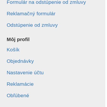
Formulár na odstúpenie od zmluvy
Číslo objednávky
*
Reklamačný formulár
Dátum vytvorenia objednávky
*
Odstúpenie od zmluvy
Môj profil
Typ odstúpenia
*
Celá objednávka
Košík
Vybrané položky
Súhlasím s
spracovaním osobných údajov
Objednávky
Odoslať
Nastavenie účtu
Reklamácie
Obľúbené