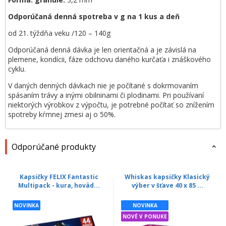
Odporúčaná denná spotreba v g na 1 kus a deň
od 21. týždňa veku /120 – 140g
Odporúčaná denná dávka je len orientačná a je závislá na
plemene, kondícii, fáze odchovu daného kurčaťa i znáškového
cyklu.
V daných denných dávkach nie je počítané s dokrmovaním
spásaním trávy a inými obilninami či plodinami. Pri používaní
niektorých výrobkov z výpočtu, je potrebné počítať so znížením
spotreby kŕmnej zmesi aj o 50%.
Odporúčané produkty
Kapsičky FELIX Fantastic
Whiskas kapsičky Klasický
Multipack - kura, hoväd...
výber v šťave 40 x 85 ...
NOVINKA
NOVINKA
NOVÉ V PONUKE