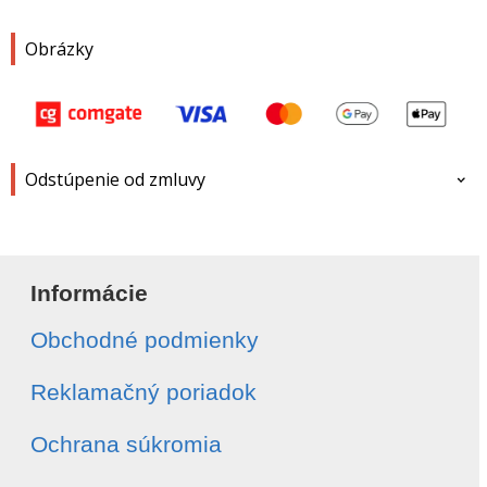
Obrázky
Odstúpenie od zmluvy
Meno a priezvisko
*
Informácie
Obchodné podmienky
E-mail
*
Reklamačný poriadok
Telefón
*
Ochrana súkromia