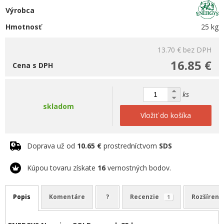
Výrobca
Hmotnosť
25 kg
13.70 €
bez DPH
16.85 €
Cena s DPH
ks
skladom
Vložiť do košíka
Doprava už od
10.65 €
prostredníctvom
SDS
Kúpou tovaru získate
16
vernostných bodov.
Popis
Komentáre
?
Recenzie
Rozšírené
1