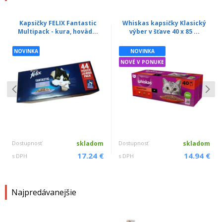
Kapsičky FELIX Fantastic
Whiskas kapsičky Klasický
Multipack - kura, hoväd...
výber v šťave 40 x 85 ...
NOVINKA
NOVINKA
NOVÉ V PONUKE
Dostupnosť
skladom
Dostupnosť
skladom
17.24 €
14.94 €
s DPH
s DPH
Najpredávanejšie