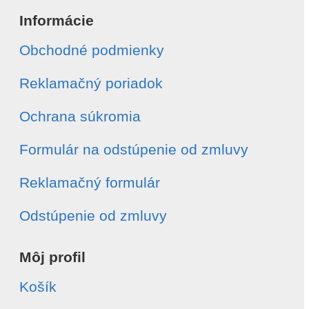
Informácie
Obchodné podmienky
E-mail
*
Reklamačný poriadok
Telefón
*
Ochrana súkromia
Formulár na odstúpenie od zmluvy
Číslo objednávky
*
Reklamačný formulár
Dátum vytvorenia objednávky
*
Odstúpenie od zmluvy
Môj profil
Typ odstúpenia
*
Celá objednávka
Košík
Vybrané položky
Súhlasím s
spracovaním osobných údajov