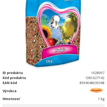
ID produktu
1028007
Kód produktu
OBC027142
EAN kód
8594048030348
Výrobca
Hmotnosť
1 kg