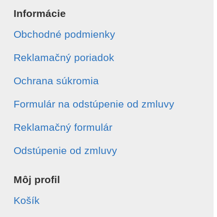
Informácie
Obchodné podmienky
E-mail
*
Reklamačný poriadok
Telefón
*
Ochrana súkromia
Formulár na odstúpenie od zmluvy
Číslo objednávky
*
Reklamačný formulár
Dátum vytvorenia objednávky
*
Odstúpenie od zmluvy
Môj profil
Typ odstúpenia
*
Celá objednávka
Košík
Vybrané položky
Súhlasím s
spracovaním osobných údajov