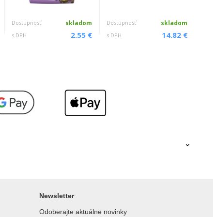
Dostupnosť
skladom
Dostupnosť
skladom
Dostu
2.55 €
14.82 €
s DPH
s DPH
s DPH
Newsletter
Odoberajte aktuálne novinky