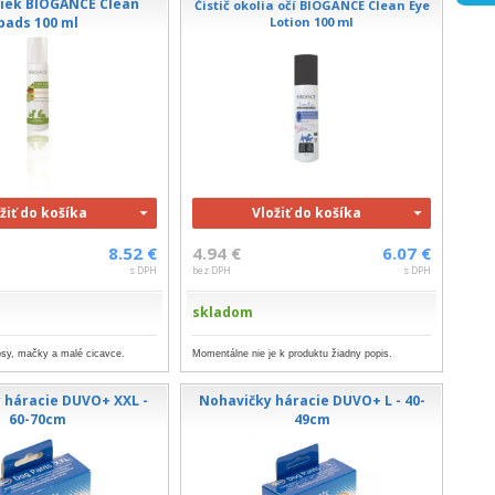
abiek BIOGANCE Clean
Čistič okolia očí BIOGANCE Clean Eye
pads 100 ml
Lotion 100 ml
žiť do košíka
Vložiť do košíka
8.52 €
4.94 €
6.07 €
s DPH
bez DPH
s DPH
skladom
 psy, mačky a malé cicavce.
Momentálne nie je k produktu žiadny popis.
 háracie DUVO+ XXL -
Nohavičky háracie DUVO+ L - 40-
60-70cm
49cm