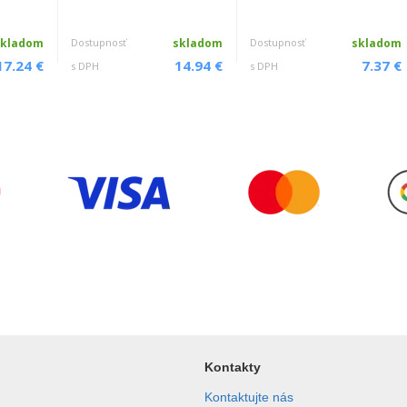
skladom
Dostupnosť
skladom
Dostupnosť
skladom
17.24 €
14.94 €
7.37 €
s DPH
s DPH
o a priezvisko
*
Kontakty
Kontaktujte nás
ail
*