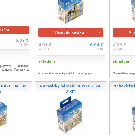
košíka
Vložiť do košíka
Vlo
6.07 €
4.91 €
6.04 €
4.99 €
s DPH
bez DPH
s DPH
bez DPH
skladom
skladom
prípravok. Obsahuje
a rozmarín. Pre psy a
Momentálne nie je k produktu žiadny popis.
Momentálne nie je
 DUVO+ M - 32-
Nohavičky háracie DUVO+ S - 24-
Nohavičky 
m
31cm