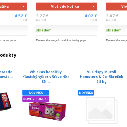
košíka
Vložiť do košíka
Vlo
4.52 €
3.27 €
4.02 €
3.07 €
s DPH
bez DPH
s DPH
bez DPH
skladom
skladom
 žiadny popis.
Momentálne nie je k produktu žiadny popis.
Momentálne nie je
rodukty
ntastic
Whiskas kapsičky
VL Crispy Muesli
hoväd...
Klasický výber v šťave 40 x
Hamsters & Co- škrečok
85 ...
2,5 kg
NOVINKA
NOVINKA
NOVÉ V PONUKE