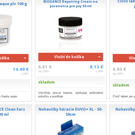
Čistič l
BIOGANCE Repairing Cream na
aque plv.100 g
poranenia pre psy 50 ml
Vložiť do košíka
košíka
Vlo
6.61 €
8.13 €
14.49 €
6.93 €
bez DPH
s DPH
s DPH
bez DPH
skladom
skladom
Urýchľuje proces hojenia, upokojuje poškodenú
 žiadny popis.
pokožku a posilňuje.
Čistič labiek pre
CE Clean Ears
Nohavičky háracie DUVO+ XL - 50-
Nohavičky
00 ml
59cm