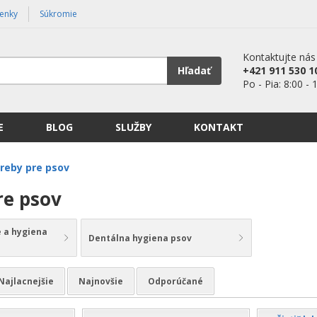
enky
Súkromie
Kontaktujte nás
Hľadať
+421 911 530 1
Po - Pia: 8:00 - 
E
BLOG
SLUŽBY
KONTAKT
reby pre psov
re psov
 a hygiena
Dentálna hygiena psov
Najlacnejšie
Najnovšie
Odporúčané