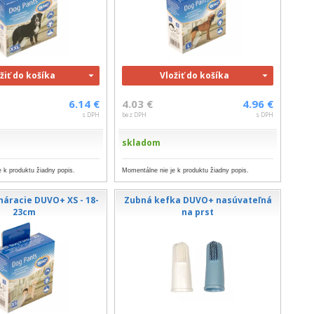
žiť do košíka
Vložiť do košíka
6.14 €
4.03 €
4.96 €
s DPH
bez DPH
s DPH
skladom
 k produktu žiadny popis.
Momentálne nie je k produktu žiadny popis.
háracie DUVO+ XS - 18-
Zubná kefka DUVO+ nasúvateľná
23cm
na prst