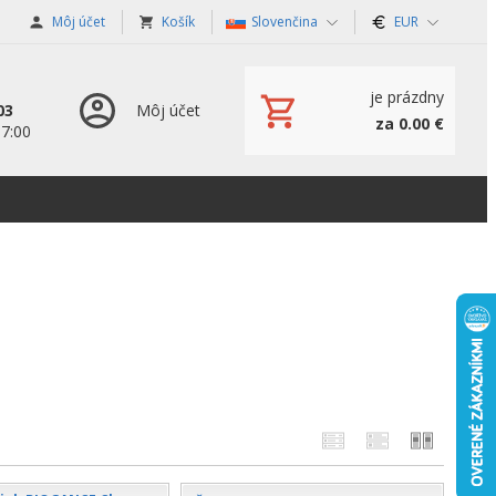
Môj účet
Košík
Slovenčina
EUR
je prázdny
03
Môj účet
za 0.00 €
17:00