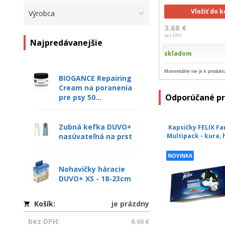
Vložiť do 
Výrobca
3.68 €
bez DPH
Najpredávanejšie
skladom
Momentálne nie je k produktu
BIOGANCE Repairing
Cream na poranenia
Odporúčané p
pre psy 50...
Zubná kefka DUVO+
Kapsičky FELIX Fa
nasúvateľná na prst
Multipack - kura, 
NOVINKA
Nohavičky háracie
DUVO+ XS - 18-23cm
Košík:
je prázdny
bez DPH:
0.00 €