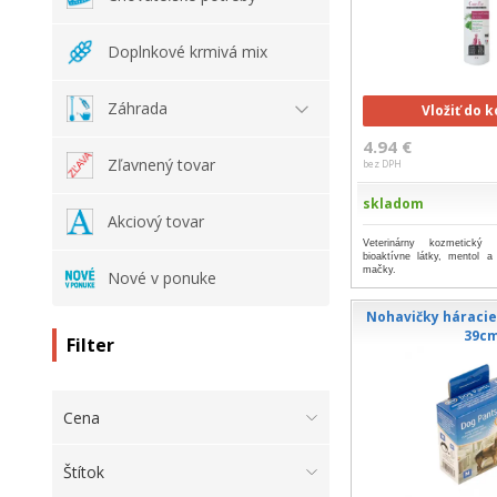
Doplnkové krmivá mix
Záhrada
Vložiť do 
4.94 €
Zľavnený tovar
bez DPH
skladom
Akciový tovar
Veterinárny kozmetický 
bioaktívne látky, mentol 
mačky.
Nové v ponuke
Nohavičky háracie
39c
Filter
Cena
Štítok