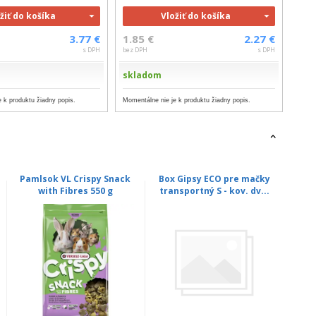
žiť do košíka
Vložiť do košíka
3.77 €
1.85 €
2.27 €
s DPH
bez DPH
s DPH
skladom
 k produktu žiadny popis.
Momentálne nie je k produktu žiadny popis.
Pamlsok VL Crispy Snack
Box Gipsy ECO pre mačky
Box
with Fibres 550 g
transportný S - kov. dv...
tran