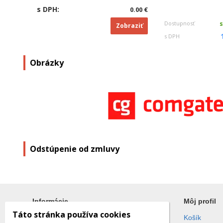
s DPH:
0.00 €
Dostupnosť
Zobraziť
s DPH
Obrázky
Odstúpenie od zmluvy
Men
Informácie
Môj profil
Táto stránka používa cookies
Obchodné podmienky
Košík
E-m