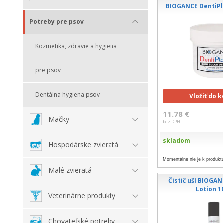
BIOGANCE DentiPl
Potreby pre psov
Kozmetika, zdravie a hygiena
pre psov
Dentálna hygiena psov
Vložiť do 
11.78 €
Mačky
bez DPH
skladom
Hospodárske zvieratá
Momentálne nie je k produktu
Malé zvieratá
Čistič uší BIOGAN
Lotion 1
Veterinárne produkty
Chovateľské potreby