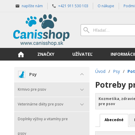
napíšte nám
+421 911 530 103
O nákupe
Podmi
ZNAČKY
UŽÍVATEĽ
INFORMÁCI
Úvod
/
Psy
/
Pot
Psy
Potreby p
Krmivo pre psov
Kozmetika, zdravie
pre psov
Veterinárne diéty pre psov
Doplnky výživy a vitamíny pre
Abecedné
psov