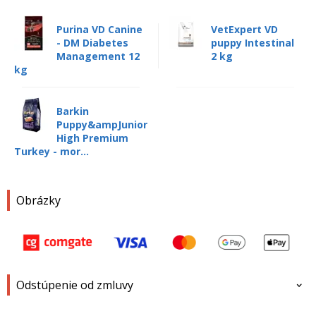
Purina VD Canine
VetExpert VD
- DM Diabetes
puppy Intestinal
Management 12
2 kg
kg
Barkin
Puppy&ampJunior
High Premium
Turkey - mor...
Obrázky
Odstúpenie od zmluvy