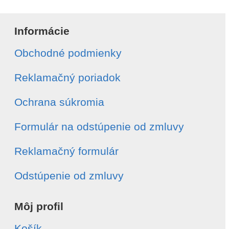
Meno a priezvisko
*
Informácie
Obchodné podmienky
E-mail
*
Reklamačný poriadok
Telefón
*
Ochrana súkromia
Formulár na odstúpenie od zmluvy
Číslo objednávky
*
Reklamačný formulár
Dátum vytvorenia objednávky
*
Odstúpenie od zmluvy
Môj profil
Typ odstúpenia
*
Celá objednávka
Košík
Vybrané položky