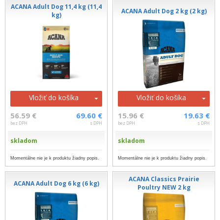
ACANA Adult Dog 11,4 kg (11,4
ACANA Adult Dog 2 kg (2 kg)
kg)
Vložiť do košíka
Vložiť do košíka
56.59 €
69.60 €
15.96 €
19.63 €
bez DPH
s DPH
bez DPH
s DPH
skladom
skladom
Momentálne nie je k produktu žiadny popis.
Momentálne nie je k produktu žiadny popis.
ACANA Classics Prairie
ACANA Adult Dog 6 kg (6 kg)
Poultry NEW 2 kg