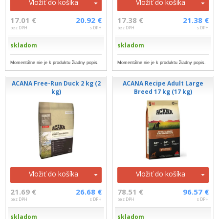
Vložiť do košíka
Vložiť do košíka
17.01 €
20.92 €
17.38 €
21.38 €
bez DPH
s DPH
bez DPH
s DPH
skladom
skladom
Momentálne nie je k produktu žiadny popis.
Momentálne nie je k produktu žiadny popis.
ACANA Free-Run Duck 2 kg (2
ACANA Recipe Adult Large
kg)
Breed 17 kg (17 kg)
Vložiť do košíka
Vložiť do košíka
21.69 €
26.68 €
78.51 €
96.57 €
bez DPH
s DPH
bez DPH
s DPH
skladom
skladom