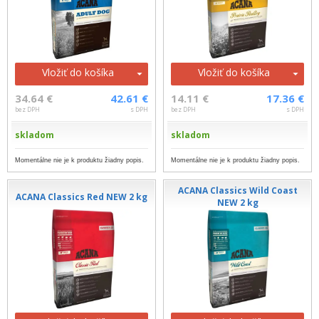
Vložiť do košíka
Vložiť do košíka
34.64 €
42.61 €
14.11 €
17.36 €
bez DPH
s DPH
bez DPH
s DPH
skladom
skladom
Momentálne nie je k produktu žiadny popis.
Momentálne nie je k produktu žiadny popis.
ACANA Classics Wild Coast
ACANA Classics Red NEW 2 kg
NEW 2 kg