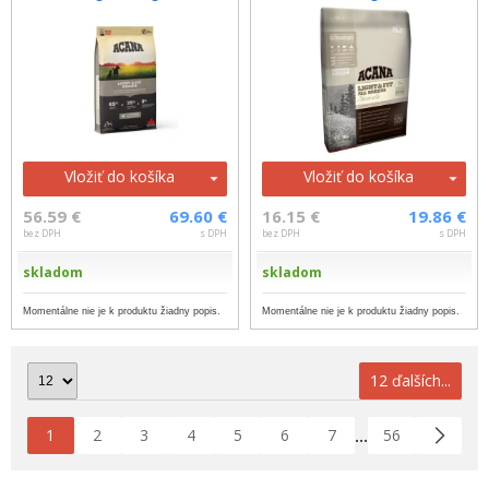
Vložiť do košíka
Vložiť do košíka
56.59 €
69.60 €
16.15 €
19.86 €
bez DPH
s DPH
bez DPH
s DPH
skladom
skladom
Momentálne nie je k produktu žiadny popis.
Momentálne nie je k produktu žiadny popis.
12 ďalších...
1
2
3
4
5
6
7
56
...