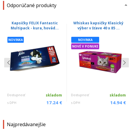
Odporúčané produkty
Kapsičky FELIX Fantastic
Whiskas kapsičky Klasický
Multipack - kura, hoväd...
výber v šťave 40 x 85 ...
NOVINKA
NOVINKA
NOVÉ V PONUKE
Dostupnosť
skladom
Dostupnosť
skladom
17.24 €
14.94 €
s DPH
s DPH
Najpredávanejšie